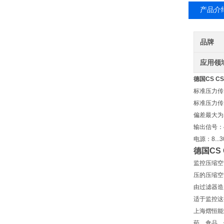
产品介
品牌
应用领
德国CS C
标准压力传感器
标准压力传感
偏差最大为 0.
输出信号：4
电源：8...3
德国CS
监控压缩空
压的压缩空
由过滤器造
适于监控这
上海熠恒能
药、食品、