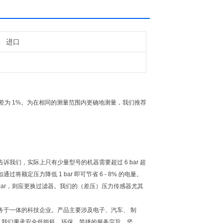
进口
计的，高精度偏差为 1%。为在相同的测量范围内更确地测量，我们推荐
们，实际上只有少量型号的机器需要超过 6 bar 超
压力降低 1 bar 即可节省 6 - 8% 的电量。
bar，则应更换过滤器。我们的（差压）压力传感器尤其
务于一体的科技企业。产品主要涉及电子、汽车、 制
。我们秉承安全低能耗、环保、简捷的服务宗旨，坚