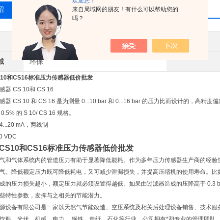
欢迎您！
绍
相关产品
留言询价
来自局域网的朋友！有什么可以帮助您的
吗？
其他品牌
产地类别
域
环保
S10和CS16标准压力传感器低价批发
 CS 10和 CS 16
器 CS 10 和 CS 16 是为测量 0...10 bar 和 0...16 bar 的压力比而设
5% 的 S 10/ CS 16 规格。
...20 mA，两线制
0 VDC
 CS10和CS16标准压力传感器低价批发
气和气体系统内的管道压力有助于显著降低能耗。作为多年压力传感器生产商的经验告诉我
气。降低额定压力既可降低耗电，又可减少泄漏损失，并提高压缩机的使用寿命。比如通过将额定
成的压力损失越小，额定压力就必须设置得越低。如果由过滤器造成的压降高于 0.3 
些特性参数，发挥与之相关的节能潜力。
源设备有限公司是一家以天然气节能改造、空压系统及相关后处理设备销售、技术服
饮料、光伏、机械、电力、 钢铁、造纸、石化等行业。公司拥有*和专业的管理团队