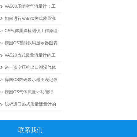
VA500压缩空气流量计：工
业气路流量精准测量方案
如何进行VA520热式质量流
量计的维护和保养？
CS气体泄漏检测仪工作原理
德国CS智能数码显示器图表
记录仪的优势
VA520热式质量流量计的工
作原理与应用
谈一谈空压机出口潮湿气体
流量计的特点
德国CS数码显示器图表记录
仪的标准配置
德国CS气体流量计功能特
点：
浅析进口热式质量流量计的
特点和工作原理
联系我们