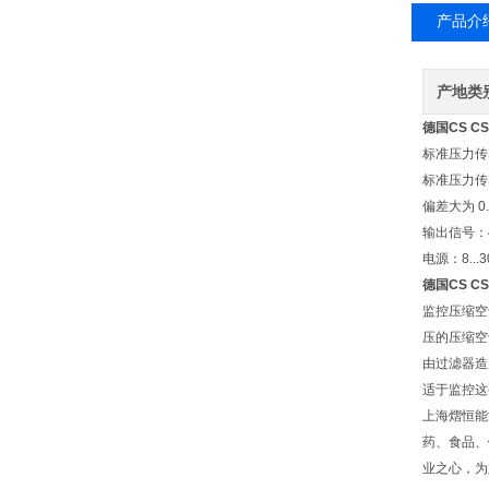
产品介
产地类
德国CS C
标准压力传感器
标准压力传感
偏差大为 0.5
输出信号：4
电源：8...3
德国CS C
监控压缩空
压的压缩空
由过滤器造
适于监控这
上海熠恒能
药、食品、
业之心，为