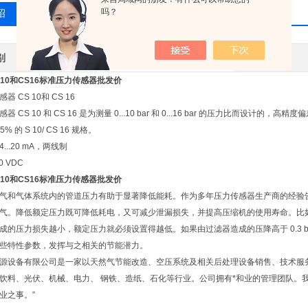
吗？
绍
相关产品
留言询价
别
进口
应用领域
S10和CS16标准压力传感器批发价
 CS 10和 CS 16
器 CS 10 和 CS 16 是为测量 0...10 bar 和 0...16 bar 的压力比而设
% 的 S 10/ CS 16 规格。
...20 mA，两线制
0 VDC
S10和CS16标准压力传感器批发价
气和气体系统内的管道压力有助于显著降低能耗。作为多年压力传感器生产商的经验告诉我
气。降低额定压力既可降低耗电，又可减少泄漏损失，并提高压缩机的使用寿命。比如通过将额定
成的压力损失越小，额定压力就必须设置得越低。如果由过滤器造成的压降高于 0.3 
些特性参数，发挥与之相关的节能潜力。
源设备有限公司是一家以天然气节能改造、空压系统及相关后处理设备销售、技术服
饮料、光伏、机械、电力、 钢铁、造纸、石化等行业。公司拥有*和业的管理团队。
业之事。”