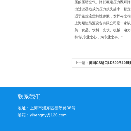
压的压缩空气。降低额定压力既可降低耗
由过滤器造成的压力损失越小，额定压
适于监控这些特性参数，发挥与之相
上海熠恒能源设备有限公司是一家以
药、食品、饮料、光伏、机械、电力
持“以专业之心，为专业之事。”
上一篇：
德国CS进口LD500/51
联系我们
地址：上海市浦东区德堡路38号
邮箱：yihengny@126.com