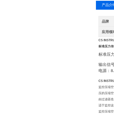
产品介
品牌
应用领
CS INS
标准压力传
标准压力传
输出信号：
电源：8..
CS INS
监控压缩空
压的压缩空
由过滤器造
适于监控这
监控压缩空