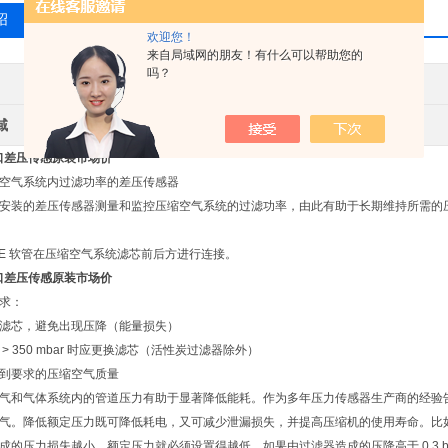
绍
相关产品
留言询价
欢迎您！
来自局域网的朋友！有什么可以帮助您的
吗？
其他品牌
产地类别
域
环保
口差压传感原装市场价
空气系统内过滤功率的差压传感器
安装的差压传感器测量和监控压缩空气系统的过滤功率，由此有助于长期维持所需的
PE 软管在压缩空气系统滤芯前后方进行连接。
口差压传感原装市场价
求：
滤芯，避免出现压降（能量损失）
> 350 mbar 时应更换滤芯（活性炭过滤器除外）
到要求的压缩空气质量
气和气体系统内的管道压力有助于显著降低能耗。作为多年压力传感器生产商的经验告诉我
气。降低额定压力既可降低耗电，又可减少泄漏损失，并提高压缩机的使用寿命。比如通过将额定
成的压力损失越小，额定压力就必须设置得越低。如果由过滤器造成的压降高于 0.3 