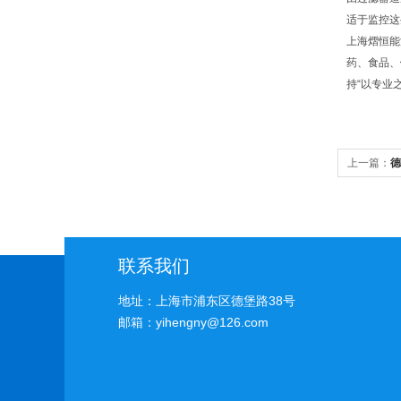
适于监控这
上海熠恒能
药、食品、
持“以专业
上一篇：
德
联系我们
地址：上海市浦东区德堡路38号
邮箱：yihengny@126.com