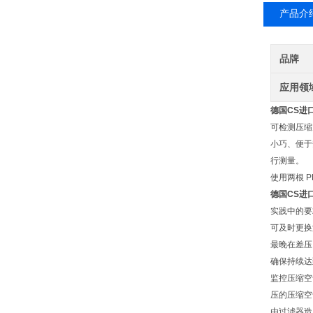
产品介
品牌
应用领
德国CS进
可检测压缩
小巧、便于
行测量。
使用两根 
德国CS进
实践中的要
可及时更换
最晚在差压 
确保持续达
监控压缩空
压的压缩空
由过滤器造