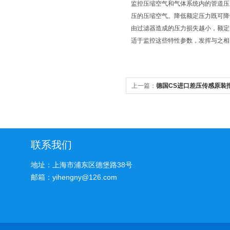
监控压缩空气和气体系统内的管道压力
压的压缩空气。降低额定压力既可降低耗
由过滤器造成的压力损失越小，额定压
适于监控这些特性参数，发挥与之相
上一篇：
德国CS进口差压传感原装
联系我们
地址：上海市浦东区德堡路38号
邮箱：yihengny@126.com