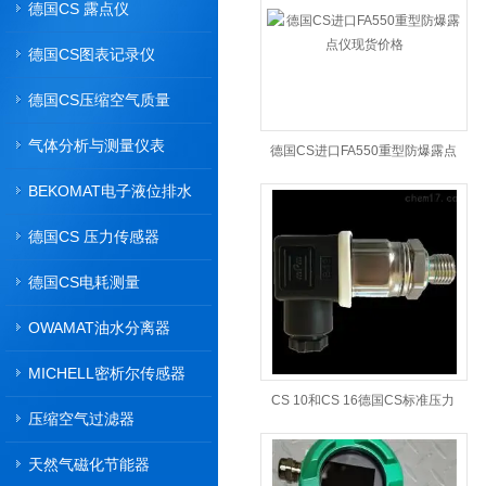
德国CS 露点仪
德国CS图表记录仪
德国CS压缩空气质量
气体分析与测量仪表
德国CS进口FA550重型防爆露点
BEKOMAT电子液位排水
仪现货价格
器
德国CS 压力传感器
德国CS电耗测量
OWAMAT油水分离器
MICHELL密析尔传感器
CS 10和CS 16德国CS标准压力
压缩空气过滤器
传感器报价
天然气磁化节能器