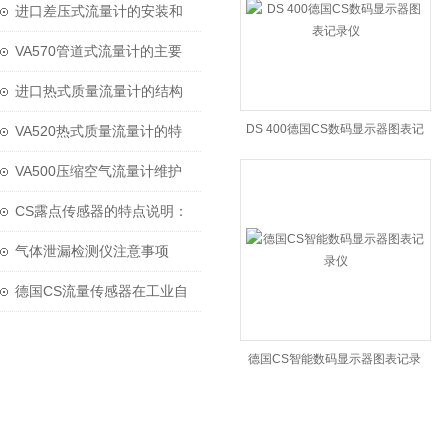
仪的标准配置
进口差压式流量计的安装和
测量误差分析介绍
VA570管道式流量计的主要
应用领域
进口热式质量流量计的结构
设计与性能优化
DS 400德国CS数码显示器图表记
VA520热式质量流量计的特
录仪
点，你了解多少？
VA500压缩空气流量计维护
保养的注意事项
CS露点传感器的特点说明：
气体泄漏检测仪注意事项
德国CS流量传感器在工业自
动化中的应用
德国CS智能数码显示器图表记录
仪