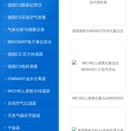
德国CS图表记录仪
德国CS压缩空气质量
气体分析与测量仪表
英国密析尔MDM25手持式露点仪
BEKOMAT电子液位排水
代理价格
器
德国CS 压力传感器
德国CS电耗测量
OWAMAT油水分离器
MICHELL密析尔传感器
MICHELL便携式露点仪MDM300
压缩空气过滤器
I.S.型号齐全
天然气磁化节能器
干燥器