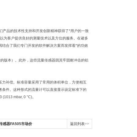
位。我们产品的技术性支持和开发创新精神获得了*用户的一致
可以为客户提供良好的测量技术以及方位的服务。在诸多
因结合了我们专门开发的软件解决方案而发挥着*的功效
测量段的版本）。此外，这些流量传感器因其牢固耐冲击的铝
压力补偿。标准容量采用了常用的体积单位，方便相互
考条件。这种形式的流量计可以直接显示设定标准下的
013 mbar, 0 °C)。
感器FA505市场价
返回列表>>