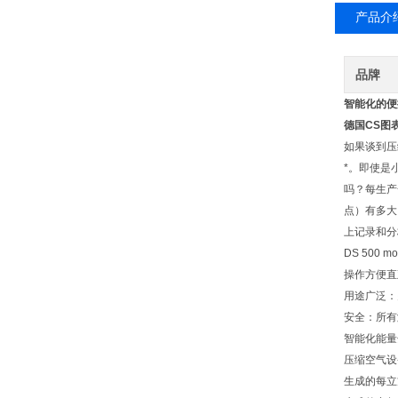
产品介
品牌
智能化的便携式
德国CS图表
如果谈到压
*。即使是小
吗？每生产
点）有多大
上记录和分
DS 500 m
操作方便直
用途广泛：
安全：所有
智能化能量
压缩空气设
生成的每立