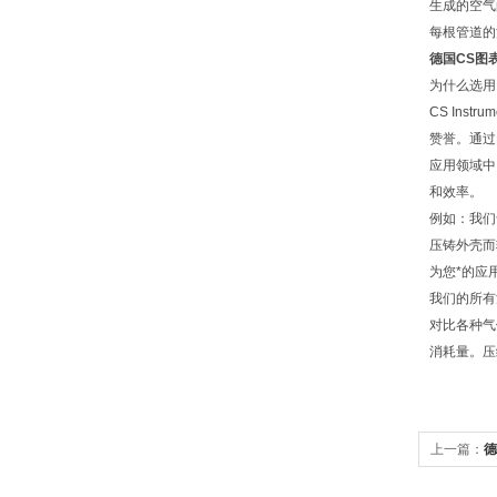
生成的空气的
每根管道的
德国CS图表
为什么选用 C
CS In
赞誉。通过
应用领域中
和效率。
例如：我们
压铸外壳而轻
为您*的应
我们的所有
对比各种气
消耗量。压缩空
上一篇：
德