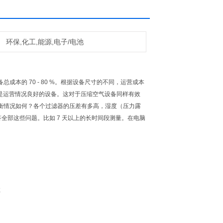
环保,化工,能源,电子/电池
本的 70 - 80 %。根据设备尺寸的不同，运营成本
- 即使是运营情况良好的设备。这对于压缩空气设备同样有效
衡情况如何？各个过滤器的压差有多高，湿度（压力露
回答全部这些问题。比如 7 天以上的长时间段测量。在电脑
数