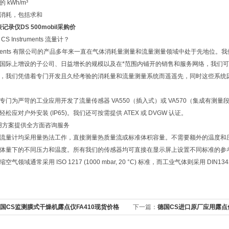
 kWh/m³
消耗，包括求和
记录仪DS 500mobil采购价
S Instruments 流量计？
struments 有限公司的产品多年来一直在气体消耗量测量和流量测量领域中处于先地
国际上增设的子公司、日益增长的规模以及在*范围内铺开的销售和服务网络，我们
，我们凭借着专门开发且久经考验的消耗量和流量测量系统而遥遥先，同时这些系统
专门为严苛的工业应用开发了流量传感器 VA550（插入式）或 VA570（集成有
松应对户外安装 (IP65)。我们还可按需提供 ATEX 或 DVGW 认证。
用方案提供全方面咨询服务
流量计均采用量热法工作，直接测量热质量流或标准体积容量。不需要额外的温度和
体量下的不同压力和温度。所有我们的传感器均可直接在显示屏上设置不同标准的参
气领域通常采用 ISO 1217 (1000 mbar, 20 °C) 标准，而工业气体则采用 DIN1343 (1
国CS监测膜式干燥机露点仪FA410现货价格
下一篇：
德国CS进口原厂应用露点传