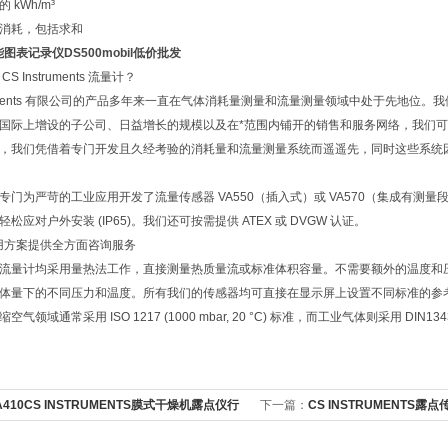
 kWh/m³
消耗，包括求和
图表记录仪DS500mobil​低价批发
S Instruments 流量计？
struments 有限公司的产品多年来一直在气体消耗量测量和流量测量领域中处于先地
国际上增设的子公司、日益增长的规模以及在*范围内铺开的销售和服务网络，我们
，我们凭借着专门开发且久经考验的消耗量和流量测量系统而遥遥先，同时这些系统
专门为严苛的工业应用开发了流量传感器 VA550（插入式）或 VA570（集成有
松应对户外安装 (IP65)。我们还可按需提供 ATEX 或 DVGW 认证。
用方案提供全方面咨询服务
流量计均采用量热法工作，直接测量热质量流或标准体积容量。不需要额外的温度和
体量下的不同压力和温度。所有我们的传感器均可直接在显示屏上设置不同标准的参
气领域通常采用 ISO 1217 (1000 mbar, 20 °C) 标准，而工业气体则采用 DIN1343 (1
A410CS INSTRUMENTS膜式干燥机露点仪行
下一篇：
CS INSTRUMENTS露点