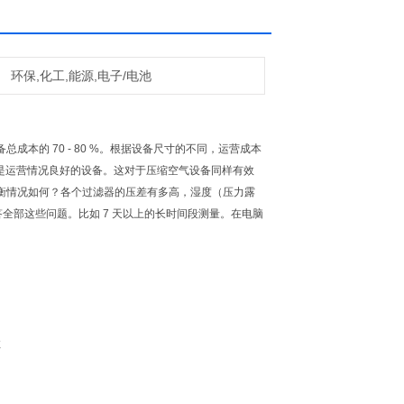
环保,化工,能源,电子/电池
本的 70 - 80 %。根据设备尺寸的不同，运营成本
- 即使是运营情况良好的设备。这对于压缩空气设备同样有效
衡情况如何？各个过滤器的压差有多高，湿度（压力露
回答全部这些问题。比如 7 天以上的长时间段测量。在电脑
数