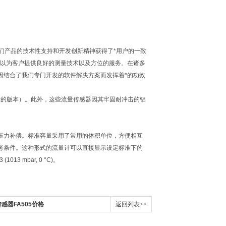
位。我们产品的技术性支持和开发创新精神获得了*用户的一致
可以为客户提供良好的测量技术以及方位的服务。在诸多
因结合了我们专门开发的软件解决方案而发挥着*的功效
测量段的版本）。此外，这些流量传感器因其牢固耐冲击的铝
压力补偿。标准容量采用了常用的体积单位，方便相互
考条件。这种形式的流量计可以直接显示设定标准下的
013 mbar, 0 °C)。
传感器FA505价格
返回列表>>