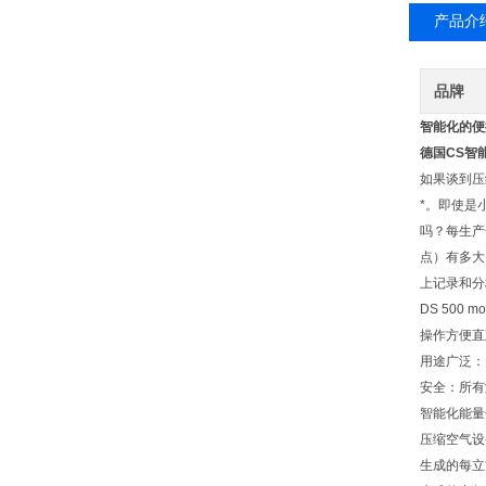
产品介
品牌
智能化的便携式
德国CS智能
如果谈到压
*。即使是小
吗？每生产
点）有多大
上记录和分
DS 500 m
操作方便直
用途广泛：
安全：所有
智能化能量
压缩空气设
生成的每立