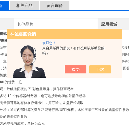
绍
相关产品
留言询价
其他品牌
应用领域
图表记录仪 - DS 500 mobil
图表记录仪DS500mobil​低价批发
欢迎您！
缩空气系统的运营成本，那么实际上是指能源成本。因为用电成本约占到压缩空气设备总成
来自局域网的朋友！有什么可以帮助您的
吗？
型设备，其运营成本每年也达到 10,000 - 20,000 欧元。可大幅降低这一金额 
一立方米空气实际产生多少用电成本？通过热回收可获得哪些能量？设备的总功率平
，消耗多少压缩空气？通过 DS 500 mobil 图表记录仪和相应的传感器及计数器可
析数据。
obil 的优势一览
观：带触控面板的 7″ 彩色显示屏，操作轻而易举
多达 12 个传感器/计数器，也可连接带电源的外部传感器
测量值可靠地存储在存储卡中，并可通过 U 盘轻松读取
分析：通过内部计算的数学功能进行日/周/月分析，比如压缩空气设备的典型特性参
备的典型特性参数
方米空气的成本，单位为欧元