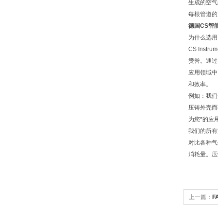
生成的空气的
每根管道的
德国CS智能
为什么选用 C
CS In
赞誉。通过
应用领域中
和效率。
例如：我们
压铸外壳而轻
为您*的应
我们的所有
对比各种气
消耗量。压缩空
上一篇：
F
情价