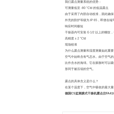
我们露点测量系统的优势：
可测量低至 -80 °Ctd 的低温露点
由于采用了内部自动校准，因此确保
外壳的防护等级为 IP 65，即便
响应时间极短
干燥器内可安装 G 1/2 以上的螺纹，也可选
高精度 ± 2 °Ctd
现场校准
为什么露点测量和湿度测量如此重要
空气中始终含有气态水。由于空气的
比作含水的海绵。它在膨胀时可以吸
形同于被压缩的空气。
露点的具体含义是什么？
在某个温度下，空气中吸收的最大量
德国CS监测膜式干燥机露点仪FA41