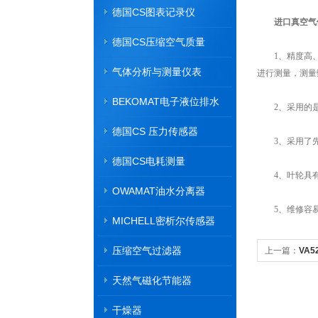
德国CS图表记录仪
进口真空气
德国CS压缩空气质量
1、精度高、无
气体分析与测量仪表
进行测量，测量
BEKOMAT电子液位排水
2、采用的是
器
德国CS 压力传感器
3、采用了先进
德国CS电耗测量
4、叶轮具有
OWAMAT油水分离器
5、维修容易
MICHELL密析尔传感器
压缩空气过滤器
上一篇：
VA
用？
天然气磁化节能器
干燥器