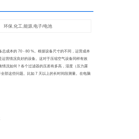
环保,化工,能源,电子/电池
本的 70 - 80 %。根据设备尺寸的不同，运营成本
- 即使是运营情况良好的设备。这对于压缩空气设备同样有效
衡情况如何？各个过滤器的压差有多高，湿度（压力露
回答全部这些问题。比如 7 天以上的长时间段测量。在电脑
数