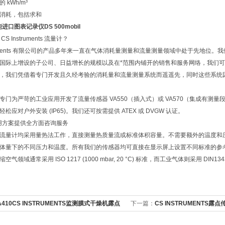
 kWh/m³
消耗，包括求和
进口图表记录仪DS 500mobil​
S Instruments 流量计？
struments 有限公司的产品多年来一直在气体消耗量测量和流量测量领域中处于先地
国际上增设的子公司、日益增长的规模以及在*范围内铺开的销售和服务网络，我们
，我们凭借着专门开发且久经考验的消耗量和流量测量系统而遥遥先，同时这些系统
专门为严苛的工业应用开发了流量传感器 VA550（插入式）或 VA570（集成有
松应对户外安装 (IP65)。我们还可按需提供 ATEX 或 DVGW 认证。
用方案提供全方面咨询服务
流量计均采用量热法工作，直接测量热质量流或标准体积容量。不需要额外的温度和
体量下的不同压力和温度。所有我们的传感器均可直接在显示屏上设置不同标准的参
气领域通常采用 ISO 1217 (1000 mbar, 20 °C) 标准，而工业气体则采用 DIN1343 (1
A410CS INSTRUMENTS监测膜式干燥机露点
下一篇：
CS INSTRUMENTS露点