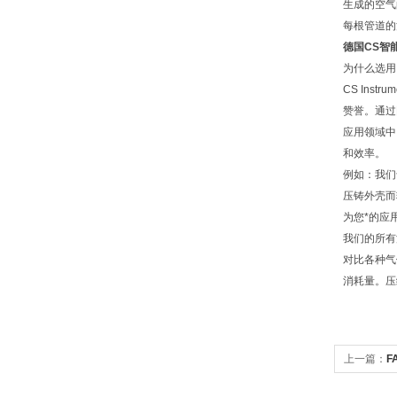
生成的空气的
每根管道的
德国CS智能
为什么选用 C
CS In
赞誉。通过
应用领域中
和效率。
例如：我们
压铸外壳而轻
为您*的应
我们的所有
对比各种气
消耗量。压缩空
上一篇：
F
仪