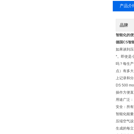
产品介
品牌
智能化的便携式
德国CS智能
如果谈到压
*。即使是小
吗？每生产
点）有多大
上记录和分
DS 500 m
操作方便直
用途广泛：
安全：所有
智能化能量
压缩空气设
生成的每立