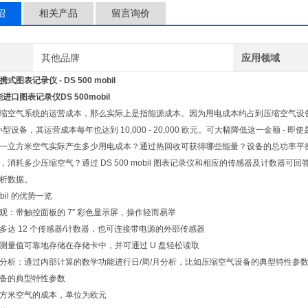
绍
相关产品
留言询价
其他品牌
应用领域
图表记录仪 - DS 500 mobil
进口图表记录仪DS 500mobil​
缩空气系统的运营成本，那么实际上是指能源成本。因为用电成本约占到压缩空气设备总成
型设备，其运营成本每年也达到 10,000 - 20,000 欧元。可大幅降低这一金额 
一立方米空气实际产生多少用电成本？通过热回收可获得哪些能量？设备的总功率平
，消耗多少压缩空气？通过 DS 500 mobil 图表记录仪和相应的传感器及计数器可
析数据。
obil 的优势一览
观：带触控面板的 7″ 彩色显示屏，操作轻而易举
多达 12 个传感器/计数器，也可连接带电源的外部传感器
测量值可靠地存储在存储卡中，并可通过 U 盘轻松读取
分析：通过内部计算的数学功能进行日/周/月分析，比如压缩空气设备的典型特性参
备的典型特性参数
方米空气的成本，单位为欧元