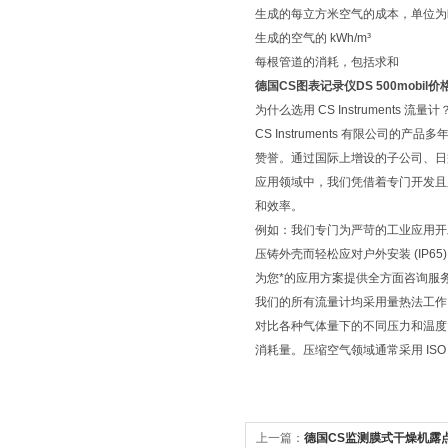
生成的每立方米空气的成本，单位为
生成的空气的 kWh/m³
每根管道的消耗，包括求和
德国CS图表记录仪DS 500mobil价
为什么选用 CS Instruments 流量计
CS Instruments 有限公
赞誉。通过国际上增设的子公司、日
应用领域中，我们凭借着专门开发且
和效率。
例如：我们专门为严苛的工业应用开发
压铸外壳而轻松应对户外安装 (IP65)
为您*的应用方案提供全方面咨询服
我们的所有流量计均采用量热法工作
对比各种气体量下的不同压力和温度
消耗量。压缩空气领域通常采用 ISO 1217 
上一篇：
德国CS监测膜式干燥机露点