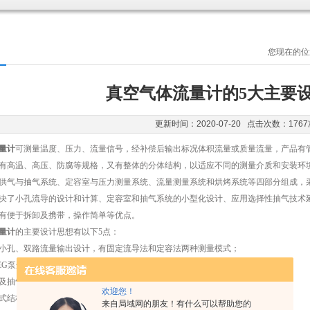
您现在的位
真空气体流量计的5大主要
更新时间：2020-07-20 点击次数：1767
量计
可测量温度、压力、流量信号，经补偿后输出标况体积流量或质量流量，产品有
有高温、高压、防腐等规格，又有整体的分体结构，以适应不同的测量介质和安装环
气与抽气系统、定容室与压力测量系统、流量测量系统和烘烤系统等四部分组成，采
决了小孔流导的设计和计算、定容室和抽气系统的小型化设计、应用选择性抽气技术
有便于拆卸及携带，操作简单等优点。
量计
的主要设计思想有以下5点：
孔、双路流量输出设计，有固定流导法和定容法两种测量模式；
G泵选择性抽气技术，延伸了流量测量下限；
抽气系统进行了小型化设计，体积小、质量轻；
欢迎您！
结构，流量计可以拆分，便利于携带。
来自局域网的朋友！有什么可以帮助您的