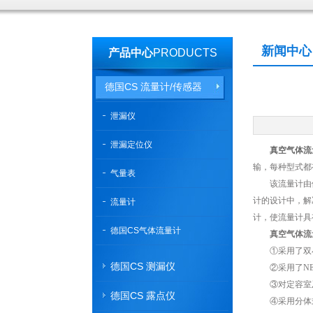
新闻中心
产品中心
PRODUCTS
德国CS 流量计/传感器
泄漏仪
泄漏定位仪
真空气体流
输，每种型式都
气量表
该流量计由供
计的设计中，解
流量计
计，使流量计具
德国CS气体流量计
真空气体流
①采用了双小
德国CS 测漏仪
②采用了NE
③对定容室及
德国CS 露点仪
④采用分体式