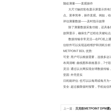
随处测量——直观操作
大尺寸触控彩色显示屏显示所有测
点。菜单简单，操作直观。例如，动
评估测量数据——及时指示故障
除了测量数据采集功能，还具备统计
故障显示，确保生产过程在关键站点
数据传输非常灵活—在PC机上通过
估软件可以实现远程维护和消耗分析
METPOINT BDL 优势:
可变: 用户可以根据需要，连接多达
布局清晰: 曲线图和表格显示，7寸
灵活: 通过以太网实现全球数据传输
坚固: 外壳坚实
日耗能评估: 也可以以每周或每月为
安全: 超过极限值时报警，手机短信
上一篇：
贝克欧METPOINT DP