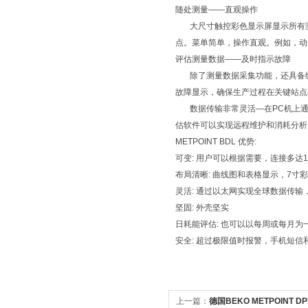
随处测量——直观操作
大尺寸触控彩色显示屏显示所有测
点。菜单简单，操作直观。例如，动
评估测量数据——及时指示故障
除了测量数据采集功能，还具备统计
故障显示，确保生产过程在关键站点
数据传输非常灵活—在PC机上通过
估软件可以实现远程维护和消耗分析
METPOINT BDL 优势:
可变: 用户可以根据需要，连接多达
布局清晰: 曲线图和表格显示，7寸
灵活: 通过以太网实现全球数据传输
坚固: 外壳坚实
日耗能评估: 也可以以每周或每月为
安全: 超过极限值时报警，手机短信
上一篇：
德国BEKO METPOINT 