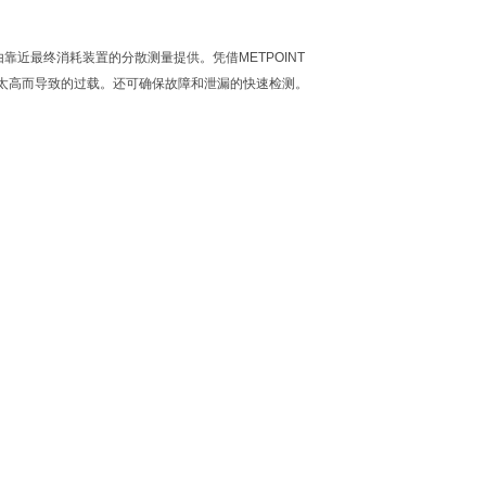
最终消耗装置的分散测量提供。凭借METPOINT
流速太高而导致的过载。还可确保故障和泄漏的快速检测。