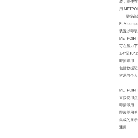
装，即使在
用 METPO
要提高效率
FLM c
装置以即装
METPOI
可在压力下
1/4"至10
即插即用
包括数据记
容易与个人
METPOI
直接使用点
即插即用
即装即用单
集成的显示
通用