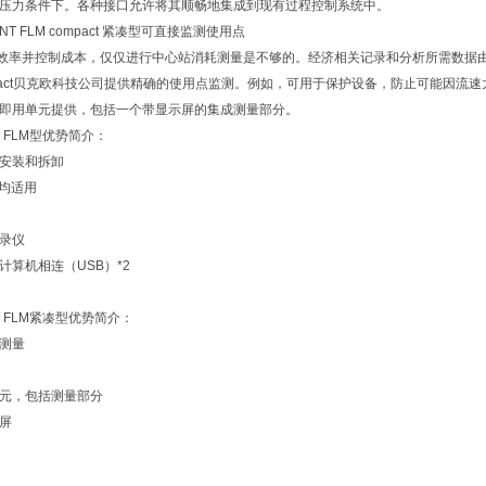
压力条件下。各种接口允许将其顺畅地集成到现有过程控制系统中。
INT FLM compact 紧凑型可直接监测使用点
并控制成本，仅仅进行中心站消耗测量是不够的。经济相关记录和分析所需数据由靠近
ompact贝克欧科技公司提供精确的使用点监测。例如，可用于保护设备，防止可能因
即用单元提供，包括一个带显示屏的集成测量部分。
NT FLM型优势简介：
安装和拆卸
*1均适用
录仪
计算机相连（USB）*2
NT FLM紧凑型优势简介：
测量
元，包括测量部分
屏