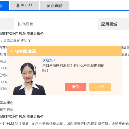
绍
相关产品
留言询价
其他品牌
应用领域
METPOINT FLM 流量计报价
：提高流量的透明度
前流量的精确检测，可快速、准确无误地识别出可能的过载，如气流速度过快或故障
配各个生产阶段的耗费比例，有助于做出切合实际的成本核算。此外，体积流量测量还
欢迎您！
有运行另一台压缩机才能补偿泄漏的压缩空气的损失。
来自局域网的朋友！有什么可以帮助您的
T FLM型
吗？
消气量测量，可采用 METPOINT® FLM 型。
T FLM紧凑型
OINT® FLM紧凑型可直接监测使用点。
基本概念
确定损失
METPOINT FLM 流量计报价
INT FLM 型可测量、记录和分析体积流量，因而能够进行精确泄漏控制，还能够正确确