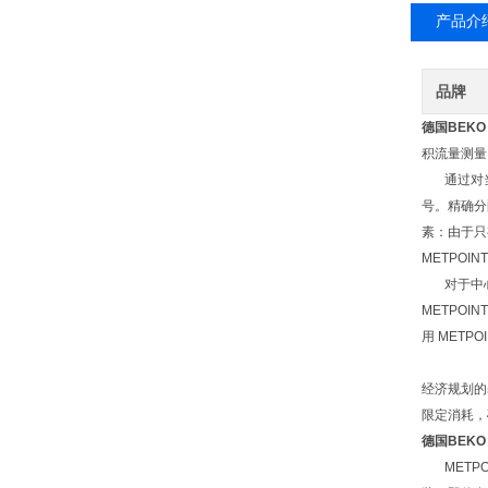
产品介
品牌
德国BEKO 
积流量测量
通过对当
号。精确分
素：由于只
METPOIN
对于中心站
METPOIN
用 METP
经济规划的
限定消耗，
德国BEKO 
METPO