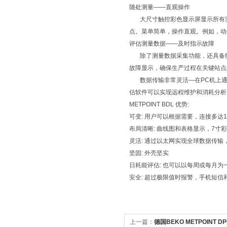
随处测量——直观操作
大尺寸触控彩色显示屏显示所有测
点。菜单简单，操作直观。例如，动
评估测量数据——及时指示故障
除了测量数据采集功能，还具备统计
故障显示，确保生产过程在关键站点
数据传输非常灵活—在PC机上通过
估软件可以实现远程维护和消耗分析
METPOINT BDL 优势:
可变: 用户可以根据需要，连接多达
布局清晰: 曲线图和表格显示，7寸
灵活: 通过以太网实现全球数据传输
坚固: 外壳坚实
日耗能评估: 也可以以每周或每月为
安全: 超过极限值时报警，手机短信
上一篇：
德国BEKO METPOINT 