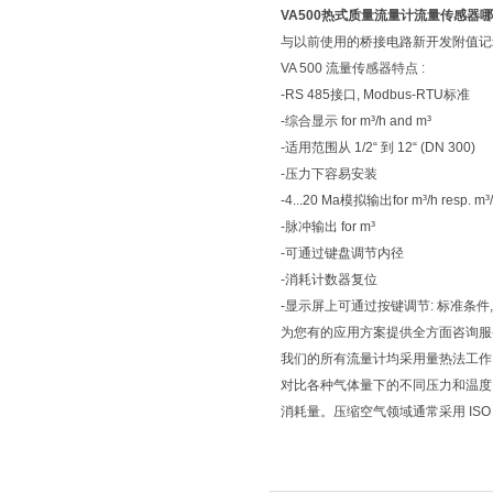
VA500热式质量流量计流量传感器
与以前使用的桥接电路新开发附值记录
VA 500 流量传感器特点 :
-RS 485接口, Modbus-RTU标准
-综合显示 for m³/h and m³
-适用范围从 1/2“ 到 12“ (DN 300)
-压力下容易安装
-4...20 Ma模拟输出for m³/h resp. m³
-脉冲输出 for m³
-可通过键盘调节内径
-消耗计数器复位
-显示屏上可通过按键调节: 标准条件, °C an
为您有的应用方案提供全方面咨询
我们的所有流量计均采用量热法工作
对比各种气体量下的不同压力和温度
消耗量。压缩空气领域通常采用 ISO 1217 