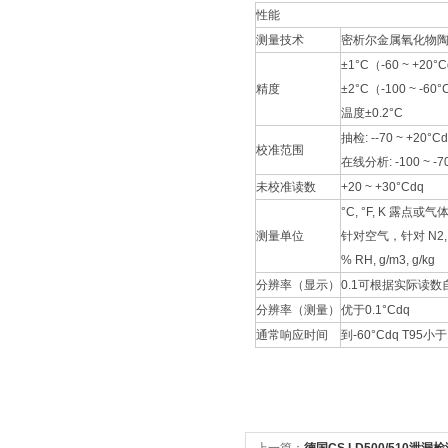
性能
测量技术
密析尔金属氧化物
±1°C（-60 ~ +20°
精度
±2°C（-100 ~ -60
温度±0.2°C
抽检: --70 ~ +20°C
校准范围
在线分析: -100 ~ -7
未校准读数
+20 ~ +30°Cdq
°C, °F, K 露点或气
测量单位
针对空气，针对 N2, H
% RH, g/m3, g/kg
分辨率（显示）
0.1可根据实际读数
分辨率（测量）
优于0.1°Cdq
通常响应时间
到-60°Cdq T95小