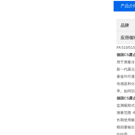
产品介
品牌
应用领
FA 510
德国CS露点
用于测量冷冻
新一代露点传
量值均可通
传感器和分
率。如同旧
德国CS露点
监测吸附式
测量范围 -80
长期使用极
模拟量输出 4.
抗结霜