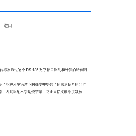
进口
。露点传感器通过这个 RS 485 数字接口测到和计算的所有测
高了各种环境温度下的确度并增强了传感器信号的分辨
霜，因此标配不锈钢烧结帽，防止直接接触杂质颗粒。