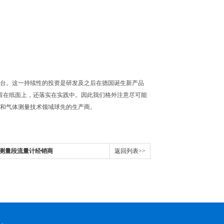
量校准平台。这一持续性的投资是研发及之后在德国诞生新产品
停留在纸面上，还落实在实践中。因此我们格外注意尽可能
缩空气和气体测量技术领域球先的生产商。
S有测量段流量计经销商
返回列表>>