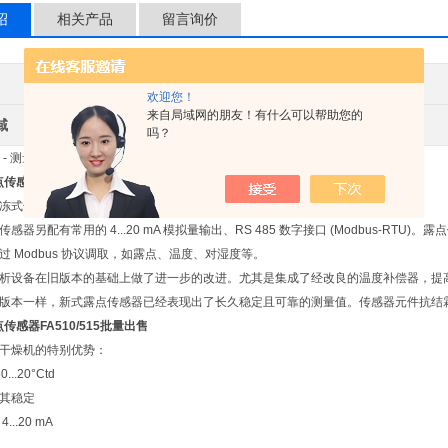
绍
相关产品
留言询价
其他品牌
产地类别
欢迎您！
来自局域网的朋友！有什么可以帮助您的
域
环保
吗？
/515 - 测量吸附式干燥机内部湿度的露点传感器
传感器FA510/515批量出售
式干燥机 -80 至 20°Ctd 的湿度
感器另配有常用的 4...20 mA 模拟量输出、RS 485 数字接口 (Modbus-RTU)
过 Modbus 协议调取，如露点、温度、对湿度等。
析设备在旧版本的基础上做了进一步的改进。尤其是集成了经改良的温度补偿器，提
版本一样，新式露点传感器已经表现出了长久稳定且可靠的测量值。传感器元件抗结
传感器FA510/515批量出售
干燥机的特别优势：
...20°Ctd
其稳定
..20 mA