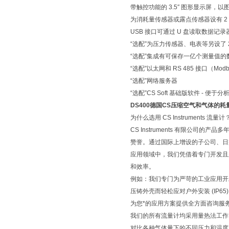
带触控功能的 3.5″ 图形显示屏，
为消耗量传感器或露点传感器设有 2
USB 接口可通过 U 盘读取数据记录
“选配”为压力传感器、电表等另设了 
“选配”集成有可保存一亿个测量值的数
“选配”以太网和 RS 485 接口（Mod
“选配”网络服务器
“选配”CS Soft 基础版软件 - 便于
DS400德国CS压缩空气和气体的耗
为什么选用 CS Instruments 流量计
CS Instruments 有限公
赞誉。通过国际上增设的子公司、日
应用领域中，我们凭借着专门开发且
和效率。
例如：我们专门为严苛的工业应用开发
压铸外壳而轻松应对户外安装 (IP65)
为您*的应用方案提供全方面咨询服
我们的所有流量计均采用量热法工作
对比各种气体量下的不同压力和温度