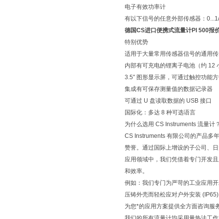
电子有效功率计
有以下信号的任意外部传感器：0...1/10、0
德国CS进口便携式流量计PI 500报
特别优势
适用于大量常用传感器信号的通用传
内部有可充电的锂离子电池（约 12
3.5″ 图形显示屏，可通过触控功能
集成有可保存测量值的数据记录器
可通过 U 盘读取数据的 USB 接口
国际化：多达 8 种可选语言
为什么选用 CS Instruments 流量计
CS Instruments 有限公
赞誉。通过国际上增设的子公司、日
应用领域中，我们凭借着专门开发且
和效率。
例如：我们专门为严苛的工业应用开发
压铸外壳而轻松应对户外安装 (IP65)
为您*的应用方案提供全方面咨询服
我们的所有流量计均采用量热法工作