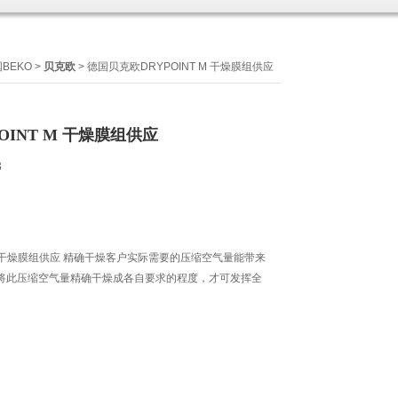
BEKO
>
贝克欧
> 德国贝克欧DRYPOINT M 干燥膜组供应
OINT M 干燥膜组供应
8
 M 干燥膜组供应 精确干燥客户实际需要的压缩空气量能带来
将此压缩空气量精确干燥成各自要求的程度，才可发挥全