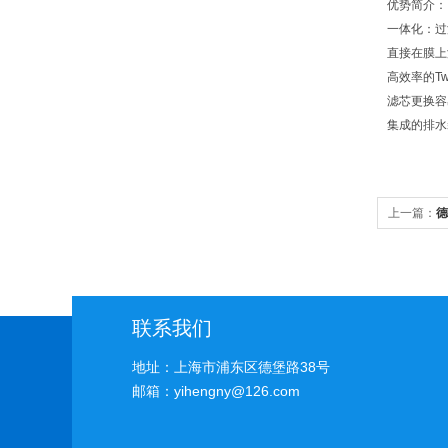
优势简介：
一体化：
直接在膜
高效率的T
滤芯更换
集成的排水
上一篇：
德
联系我们
地址：上海市浦东区德堡路38号
邮箱：yihengny@126.com