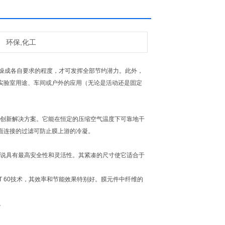
环保,化工
燥成各自要求的程度，才可发挥全部节约潜力。此外，
实验室用途、车间或户外的应用（无论是活动还是固定
干燥的创新解决方案。它能在恒定的压缩空气温度下可靠地干
面连接的过滤可防止膜上游的冷凝。
运商来说具有最高安全性和灵活性。其紧凑的尺寸使它适合于
 60技术，其效率和节能效果特别好。膜元件中纤维的
能。