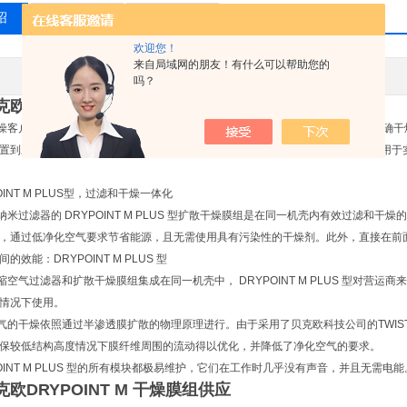
绍
相关产品
留言询价
欢迎您！
来自局域网的朋友！有什么可以帮助您的
其他品牌
应用领域
吗？
欧DRYPOINT M 干燥膜组供应
客户实际需要的压缩空气量能带来*的成本效益。然而，仅当将此压缩空气量精确干
置到应用本身上。通常要求的是压缩空气的最高可靠性和直接可用性。这同样适用于
NT M PLUS型，过滤和干燥一体化
过滤器的 DRYPOINT M PLUS 型扩散干燥膜组是在同一机壳内有效过滤和
，通过低净化空气要求节省能源，且无需使用具有污染性的干燥剂。此外，直接在前
的效能：DRYPOINT M PLUS 型
气过滤器和扩散干燥膜组集成在同一机壳中， DRYPOINT M PLUS 型对营
间情况下使用。
干燥依照通过半渗透膜扩散的物理原理进行。由于采用了贝克欧科技公司的TWIST
保较低结构高度情况下膜纤维周围的流动得以优化，并降低了净化空气的要求。
INT M PLUS 型的所有模块都极易维护，它们在工作时几乎没有声音，并且无需电
欧DRYPOINT M 干燥膜组供应