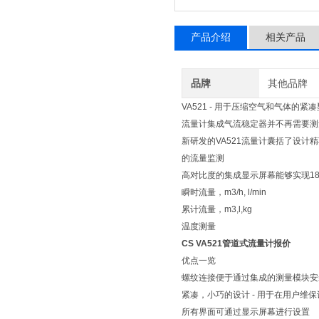
产品介绍
相关产品
品牌
其他品牌
VA521 - 用于压缩空气和气体的紧
流量计集成气流稳定器并不再需要测
新研发的VA521流量计囊括了设计
的流量监测
高对比度的集成显示屏幕能够实现1
瞬时流量，m3/h, l/min
累计流量，m3,l,kg
温度测量
CS VA521管道式流量计报价
优点一览
螺纹连接便于通过集成的测量模块安装在现有管道上（
紧凑，小巧的设计 - 用于在用户维
所有界面可通过显示屏幕进行设置