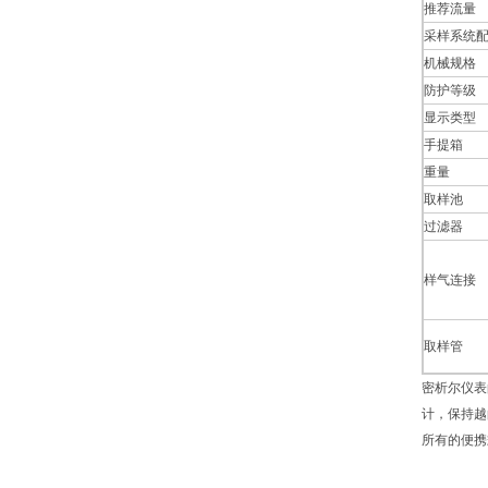
推荐流量
采样系统
机械规格
防护等级
显示类型
手提箱
重量
取样池
过滤器
样气连接
取样管
密析尔仪表
计，保持越
所有的便携