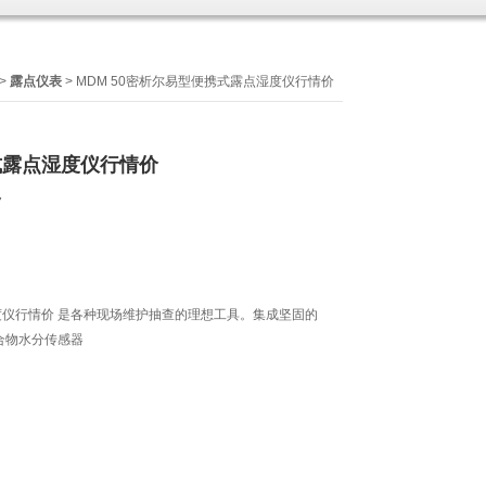
>
露点仪表
> MDM 50密析尔易型便携式露点湿度仪行情价
式露点湿度仪行情价
7
仪行情价 是各种现场维护抽查的理想工具。集成坚固的
合物水分传感器