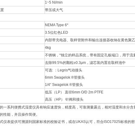
1~5 Nl/min
配置
带压或大气
NEMA Type 6*
3.5位红色LED
内部带充电器、取样管附件和输出连接器收纳在黄色聚
4kg
不锈钢，*独立的样品系统，带有固定孔板端口，用于流
去除99.5%的颗粒≥0.3μm，滤芯装内置在取样池中
可选: ：Legris气动接头
6mm Swagelok ®管接头
1/4“ Swagelok ®管接头
低压（LP） 直径6mm O/D 2m PTFE
高压（HP） 针阀和接头
的一系列便携式湿度仪具有响应速度快，精度高，可靠测量露点，相对湿度和水分含
的性能，并且操作简便。
式仪表提供可溯源到国家标准的校验证书，或在UKAS认可，符合ISO17025标准的