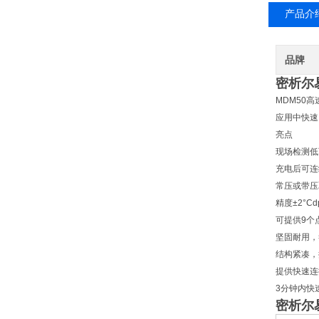
产品介
品牌
密析尔
MDM50
应用中快速
亮点
现场检测低可
充电后可连
常压或带压
精度±2°Cd
可提供9个
坚固耐用，
结构紧凑，
提供快速连
3分钟内快速
密析尔