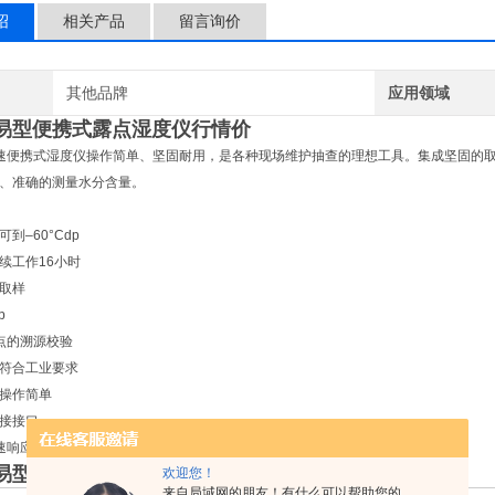
绍
相关产品
留言询价
其他品牌
应用领域
易型便携式露点湿度仪行情价
高速便携式湿度仪操作简单、坚固耐用，是各种现场维护抽查的理想工具。集成坚固的
、准确的测量水分含量。
到–60°Cdp
续工作16小时
取样
p
点的溯源校验
符合工业要求
操作简单
接接口
响应到-60°Cdp
易型便携式露点湿度仪行情价
欢迎您！
来自局域网的朋友！有什么可以帮助您的