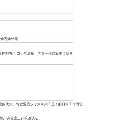
乙烯丙烯外壳
量控制/压力或大气测量，内置一体式标准过滤器
量的优势。每款湿度仪专为苛刻工况下的日常工作而设
密析尔实验室进行校验认证。