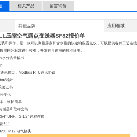
绍
相关产品
留言询价
其他品牌
应用领域
ELL压缩空气露点变送器SF82报价单
于安装和操作，是一款可以测量露点和含水量的快速响应露点仪，可以提供各种工艺连
按照国际标准进行校准，并附有可追溯的校准证书。
Mv水分含量输出
dp
字通讯接口，Modbus RTU通讯协议
0mA输出
校验证书
分变化
本，维护简单
钢传感器和取样套筒
、3/4” UNF、G 1/2” 过程连接
套箱法兰
43650, M12 电气接头