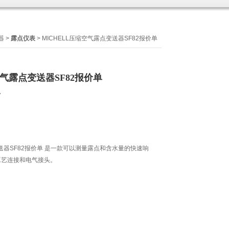
器
>
露点仪表
> MICHELL压缩空气露点变送器SF82报价单
空气露点变送器SF82报价单
7
变送器SF82报价单 是一款可以测量露点和含水量的快速响
工艺连接和电气接头。