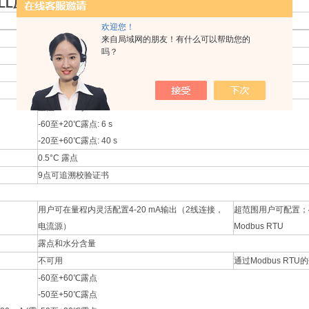
ELL压缩空气露点变送器SF82报价单
欢迎您！
SF82 MiniDIN 43650 C
SF82 M12
来自局域网的朋友！有什么可以帮助您的
吗？
-60至+60℃露点
±2°C 露点*
室温1bara时63%
-60至+20℃露点: 6 s
-20至+60℃露点: 40 s
0.5°C 露点
9点可追溯校验证书
用户可在量程内灵活配置4-20 mA输出（2线连接，
超范围用户可配置；4-
电流源）
Modbus RTU
露点和水分含量
不可用
通过Modbus RTU
-60至+60℃露点
-50至+50℃露点