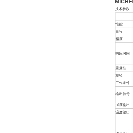
MICH
技术参数
性能
量程
精度
响应时间
重复性
校验
工作条件
输出信号
湿度输出
温度输出