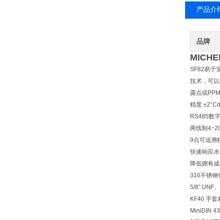
产品介
品牌
MICH
SF82易
技术，可以
露点或PP
精度 ±2°C
RS485数
两线制4~2
9点可追溯
快速响应水
降低拥有成
316不锈
5/8” UNF
KF40 手
MiniDIN 