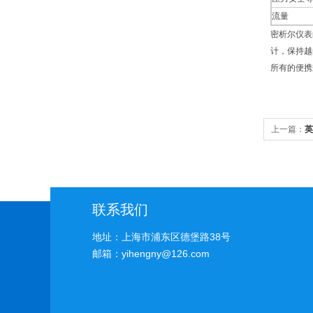
流量
密析尔仪表
计，保持越
所有的便携
上一篇：
英
联系我们
地址：上海市浦东区德堡路38号
邮箱：yihengny@126.com