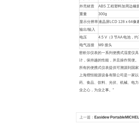
外壳材质
ABS 工程塑料加周边橡
重量
300g
显示分辨率
液晶屏LCD 128 x 64像
输出/输入
电压
4.5 V（3 节AA 电池，
电气连接
M9 接头
密析尔仪表的一系列便携式湿度仪具
计，保持越的性能，并且操作简便。
所有的便携式仪表提供可溯源到国家标
上海熠恒能源设备有限公司是一家以
药、食品、饮料、光伏、机械、电力
业之心，为业之事。”
上一篇：
Easidew PortableMI
批发