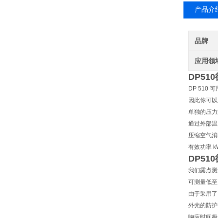
产品介
品牌
应用领
DP5
DP 51
因此你可以
单独的压力
通过外部温
压缩空气消
有效功率 kW
DP5
我们露点测
可测量低至 -
由于采用了
外壳的防护
响应时间极