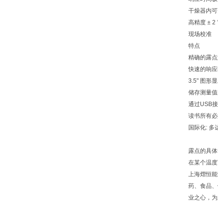
干燥器内可安装
高精度 ± 2 
现场校准
特点
精确的露点测
快速的响应
3.5" 图
储存测量值
通过USB
读书所有必须的水
国际化: 
露点的具体
在某个温度
上海熠恒能
药、食品、
业之心，为