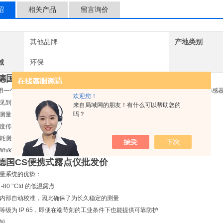
绍
相关产品
留言询价
其他品牌
产地类别
域
环保
10德国CS便携式露点仪批发价
0 可用一个仪器测量多个测量任务 DP 500所有的处理功能,有一个额外可自由分配的传
欢迎您！
见到更早的所有工业测量任务, 例如:
来自局域网的朋友！有什么可以帮助您的
吗？
测量
度传感器的露点距离
耗测量
h/kW
10德国CS便携式露点仪批发价
量系统的优势：
80 °Ctd 的低温露点
内部自动校准，因此确保了为长久稳定的测量
等级为 IP 65，即便在端苛刻的工业条件下也能提供可靠防护
短