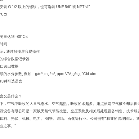
 G 1/2 以上的螺纹，也可选装 UNF 5/8″ 或 NPT ½″
°Ctd
量达到 -80°Ctd
时间
形显示 / 通过触摸屏容易操作
的综合数据记录器
接口读出数据
分参数, 例如 : g/m³, mg/m³, ppm V/V, g/kg, °Ctd atm
多达8种可选语言
含义是什么？
下，空气中吸收的大量气态水。空气越热，吸收的水越多。露点便是空气被冷却后但
源设备有限公司是一家以天然气节能改造、空压系统及相关后处理设备销售、技术服
饮料、光伏、机械、电力、 钢铁、造纸、石化等行业。公司拥有*和业的管理团队。
业之事。”