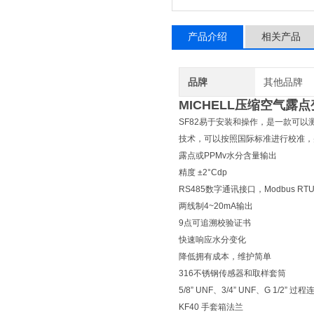
产品介绍
相关产品
品牌
其他品牌
MICHELL压缩空气露
SF82易于安装和操作，是一款可
技术，可以按照国际标准进行校准，
露点或PPMv水分含量输出
精度 ±2°Cdp
RS485数字通讯接口，Modbus R
两线制4~20mA输出
9点可追溯校验证书
快速响应水分变化
降低拥有成本，维护简单
316不锈钢传感器和取样套筒
5/8” UNF、3/4” UNF、G 1/2” 过程
KF40 手套箱法兰