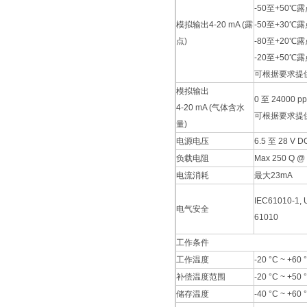
-50至+50℃
模拟输出4-20 mA (露
-50至+30℃
点)
-80至+20℃
-20至+50℃
可根据要求提
模拟输出
0 至 24000 p
4-20 mA (气体含水
可根据要求提
量)
电源电压
6.5 至 28 V D
负载电阻
Max 250 Q @ 
电流消耗
最大23mA
IEC61010-1, 
电气安全
61010
工作条件
工作温度
-20 °C ~ +60 
补偿温度范围
-20 °C ~ +50 
储存温度
-40 °C ~ +60 