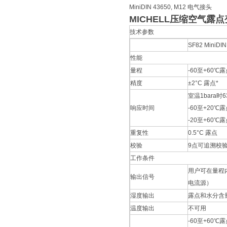
MiniDIN 43650, M12 电气接头
MICHELL压缩空气露
技术参数
SF82 MiniDIN
性能
量程
-60至+60℃
精度
±2°C 露点*
室温1bara时6
响应时间
-60至+20℃露点
-20至+60℃露点
重复性
0.5°C 露点
校验
9点可追溯校
工作条件
用户可在量程内
输出信号
电流源）
湿度输出
露点和水分含
温度输出
不可用
-60至+60℃