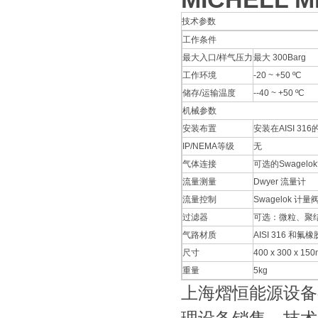
技术参数
工作条件
最大入口/样气压力
最大 300Barg
工作环境
-20 ~ +50 ºC
储存/运输温度
--40 ~ +50 ºC
机械参数
安装布置
安装在AISI 31
IP/NEMA等级
无
气体连接
可选的Swagelo
流量测量
Dwyer 流量计
流量控制
Swagelok 计量
过滤器
可选：微粒、聚
气路材质
AISI 316 
尺寸
400 x 300 x 15
重量
5kg
上海熠恒能源设备