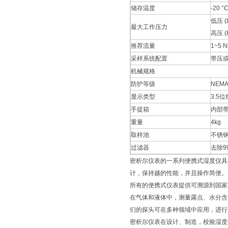
储存温度
-20 °
低压 (L
最大工作压力
高压 (H
推荐流量
1~5 N
采样系统配置
带压
机械规格
防护等级
NEMA 
显示类型
3.5
手提箱
内部
重量
4kg
取样池
不锈
过滤器
去除9
密析尔仪表的一系列便携式湿度仪具
计，保持越的性能，并且操作简便。
所有的便携式仪表提供可溯源到国家标
在气体和液体中，测量露点、水分含量和
们的探头可在多种领域中应用，进行
密析尔仪表在设计、制造，校验湿度