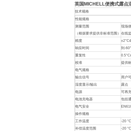
英国MICHELL便携式露
技术规格
性能规格
测量范围
现场便携
（根据要求提供非标准范围）
在线监测
精度
±2°C
响应时间
到-60
重复性
0.5°C
校准
提供标
电气规格
输出信号
用户可
湿度显示/输出
露点
电源
可再
电池充电器
包括
电气安全
EN61
操作规格
工作温度
-20 °
补偿温度范围
-20 °