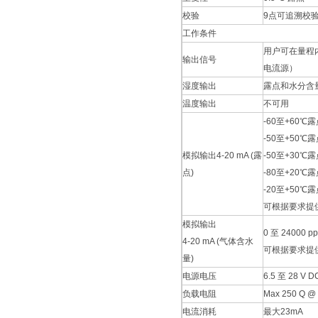
校验
9点可追溯校
工作条件
用户可在量程内
输出信号
电流源）
湿度输出
露点和水分含
温度输出
不可用
-60至+60℃
-50至+50℃
模拟输出4-20 mA (露
-50至+30℃
点)
-80至+20℃
-20至+50℃
可根据要求提
模拟输出
0 至 24000 p
4-20 mA (气体含水
可根据要求提
量)
电源电压
6.5 至 28 V D
负载电阻
Max 250 Q @ 
电流消耗
最大23mA