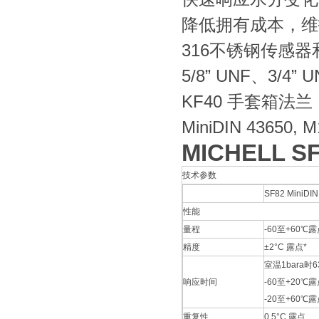
降低拥有成本，维
316不锈钢传感
5/8” UNF、3/4”
KF40 手套箱法兰
MiniDIN 43650
MICHELL
技术参数
SF82 MiniDIN
性能
量程
-60至+60℃
精度
±2°C 露点*
室温1bara时6
响应时间
-60至+20℃露点
-20至+60℃露点
重复性
0.5°C 露点