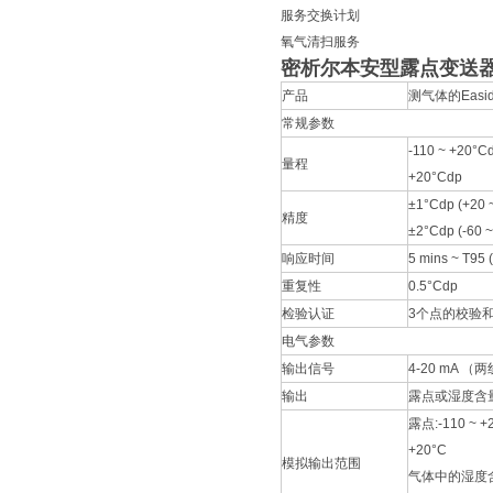
服务交换计划
氧气清扫服务
密析尔本安型露点变送
产品
测气体的Easide
常规参数
-110 ~ +20°Cd
量程
+20°Cdp
±1°Cdp (+20 
精度
±2°Cdp (-60 ~
响应时间
5 mins ~ T9
重复性
0.5°Cdp
检验认证
3个点的校验
电气参数
输出信号
4-20 mA
输出
露点或湿度含
露点:-110 ~ +
+20°C
模拟输出范围
气体中的湿度含量