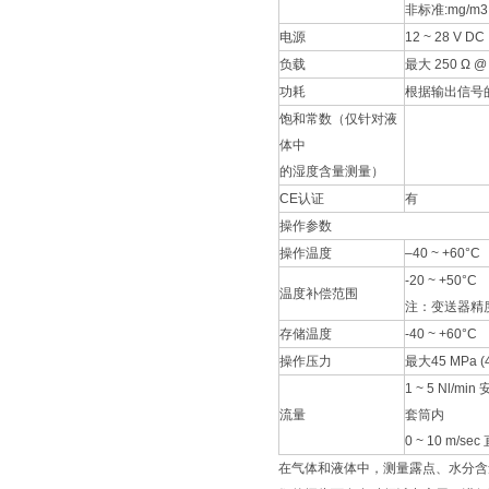
非标准:mg/m3,
电源
12 ~ 28 V DC
负载
最大 250 Ω @ 1
功耗
根据输出信号的
饱和常数（仅针对液
体中
的湿度含量测量）
CE认证
有
操作参数
操作温度
–40 ~ +60°C
-20 ~ +50°C
温度补偿范围
注：变送器精度
存储温度
-40 ~ +60°C
操作压力
最大45 MPa (4
1 ~ 5 Nl/
流量
套筒内
0 ~ 10 m/s
在气体和液体中，测量露点、水分含量和