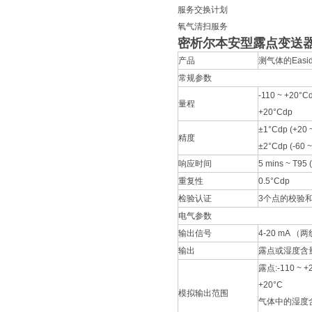
服务交换计划
氧气清扫服务
密析尔本安型露点变送
产品
测气体的Easide
常规参数
-110 ~ +20°Cd
量程
+20°Cdp
±1°Cdp (+20 
精度
±2°Cdp (-60 ~
响应时间
5 mins ~ T9
重复性
0.5°Cdp
检验认证
3个点的校验
电气参数
输出信号
4-20 mA
输出
露点或湿度含
露点:-110 ~ +
+20°C
模拟输出范围
气体中的湿度含量