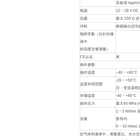
非标准:mg/m3,
电源
12 ~ 28 V DC
负载
最大 250 Ω @ 1
功耗
根据输出信号的
饱和常数（仅针对液
体中
的湿度含量测量）
CE认证
有
操作参数
操作温度
–40 ~ +60°C
-20 ~ +50°C
温度补偿范围
注：变送器精度
存储温度
-40 ~ +60°C
操作压力
最大45 MPa (4
1 ~ 5 Nl/
流量
套筒内
0 ~ 10 m/s
在气体和液体中，测量露点、水分含量和