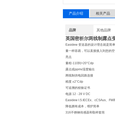
产品介绍
相关产品
品牌
其他品牌
英国密析尔两线制露点变送
Easidew 变送器的设计理念就
量一样容易，可以直接接入到您的空
亮点
量程-110到+20°Cdp
露点或ppmv湿度输出
两线制供电回路连接
精度 ±2°Cdp
可追溯的校验证书
电源 12 - 28 V DC
Easidew I.S.IECEx、cCSAus、F
降低拥有成本，维护简单
316不锈钢传感器和取样套筒