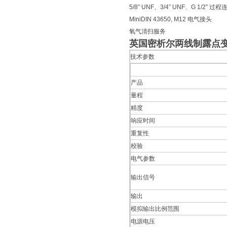
5/8” UNF、3/4” UNF、G 1/2” 过程
MiniDIN 43650, M12 电气接头
氧气清扫服务
英国密析尔两线制露点变送
技术参数
产品
量程
精度
响应时间
重复性
校验
电气参数
输出信号
输出
模拟输出比例范围
电源电压