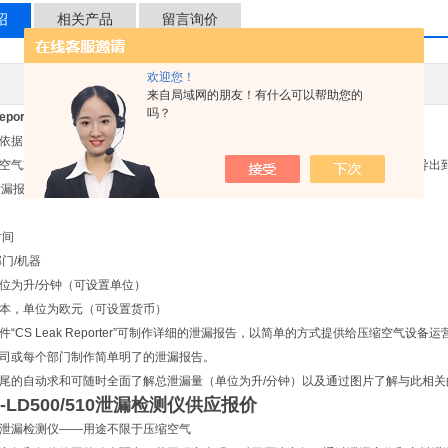
绍
相关产品
留言询价
欢迎您！
其他品牌
应用领域
来自局域网的朋友！有什么可以帮助您的
吗？
eporter -
LD 500/510测量泄漏
据 ISO 50001 创建报告
气或其他气体中发现并保存了泄漏，则在 LD 500/510 中保存以下数据，并在导出到“CS 
的泄漏报告包含以下项目：
时间
部门/机器
位为升/分钟（可设置单位）
本，单位为欧元（可设置货币）
“CS Leak Reporter”可制作详细的泄漏报告，以简单的方式提供给压缩空气设备
司或每个部门制作简单明了的泄漏报告。
尾的自动求和可随时全面了解总泄漏量（单位为升/分钟）以及通过图片了解与此相关
-LD500/510泄漏检测仪供应报价
泄漏检测仪——用途不限于压缩空气