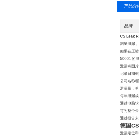
产品介
品牌
CS Leak R
测量泄漏，依
如果在压缩空
50001 
泄漏点图片
记录日期/
公司名称/
泄漏量，单
每年泄漏成
通过电脑软件
可为整个公
通过报告末
德国CS
泄漏定位和