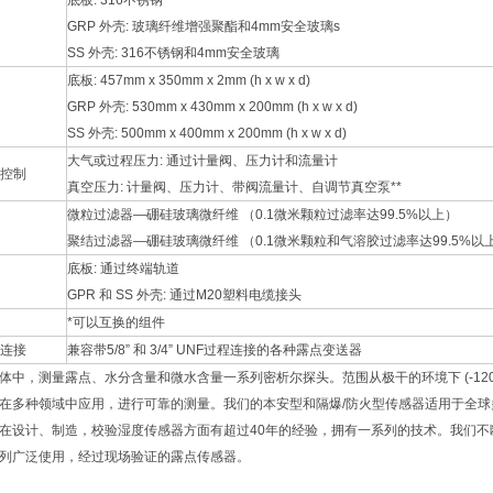
底板: 316不锈钢
GRP 外壳: 玻璃纤维增强聚酯和4mm安全玻璃s
SS 外壳: 316不锈钢和4mm安全玻璃
底板: 457mm x 350mm x 2mm (h x w x d)
GRP 外壳: 530mm x 430mm x 200mm (h x w x d)
SS 外壳: 500mm x 400mm x 200mm (h x w x d)
大气或过程压力: 通过计量阀、压力计和流量计
控制
真空压力: 计量阀、压力计、带阀流量计、自调节真空泵**
微粒过滤器—硼硅玻璃微纤维 （0.1微米颗粒过滤率达99.5%以上）
聚结过滤器—硼硅玻璃微纤维 （0.1微米颗粒和气溶胶过滤率达99.5%以
底板: 通过终端轨道
GPR 和 SS 外壳: 通过M20塑料电缆接头
*可以互换的组件
连接
兼容带5/8” 和 3/4” UNF过程连接的各种露点变送器
体中，测量露点、水分含量和微水含量一系列密析尔探头。范围从极干的环境下 (-120°
在多种领域中应用，进行可靠的测量。我们的本安型和隔爆/防火型传感器适用于全球
在设计、制造，校验湿度传感器方面有超过40年的经验，拥有一系列的技术。我们
列广泛使用，经过现场验证的露点传感器。