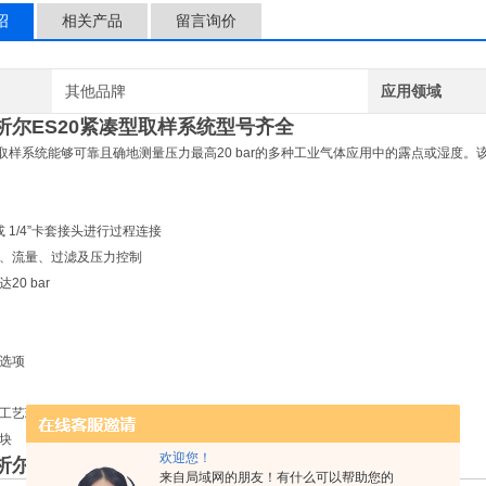
绍
相关产品
留言询价
其他品牌
应用领域
析尔ES20紧凑型取样系统型号齐全
紧凑取样系统能够可靠且确地测量压力最高20 bar的多种工业气体应用中的露点或湿
或 1/4”卡套接头进行过程连接
、流量、过滤及压力控制
20 bar
选项
工艺环境
块
欢迎您！
析尔ES20紧凑型取样系统型号齐全
来自局域网的朋友！有什么可以帮助您的