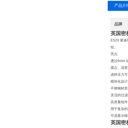
产品介
品牌
英国密
ES20 
短。
亮点
通过6mm 
露点、湿度
进样压力可达
模块化设计
不锈钢材质
灵活的过滤
高质量组件
用于复杂的
可选显示模
英国密