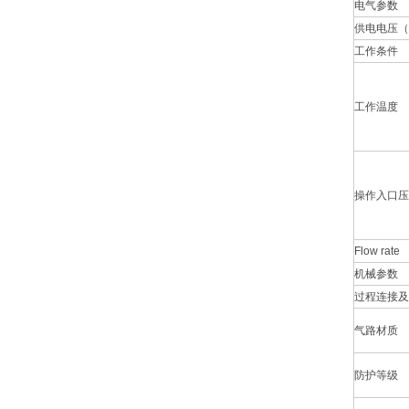
电气参数
供电电压（
工作条件
工作温度
操作入口压
Flow rate
机械参数
过程连接及
气路材质
防护等级