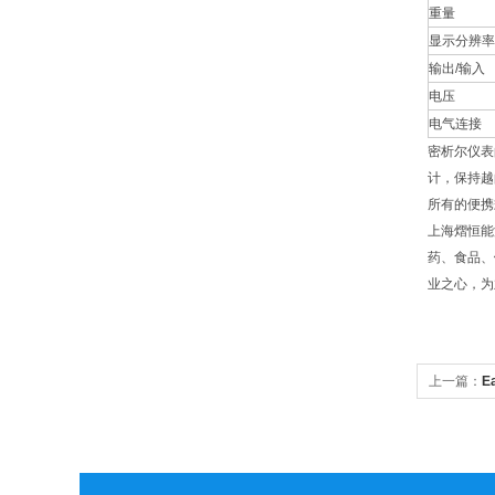
重量
显示分辨率
输出/输入
电压
电气连接
密析尔仪表
计，保持越
所有的便携
上海熠恒能
药、食品、
业之心，为
上一篇：
E
价单