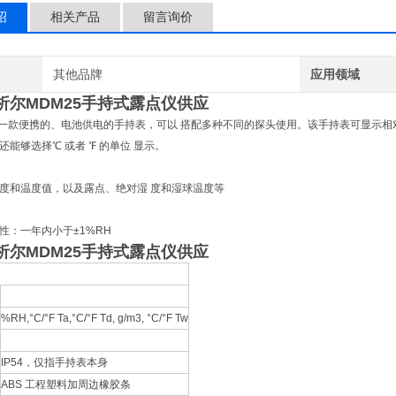
绍
相关产品
留言询价
其他品牌
应用领域
析尔MDM25手持式露点仪供应
 是一款便携的、电池供电的手持表，可以 搭配多种不同的探头使用。该手持表可显示相
还能够选择℃ 或者 ℉ 的单位 显示。
度和温度值，以及露点、绝对湿 度和湿球温度等
性：一年内小于±1%RH
析尔MDM25手持式露点仪供应
%RH,°C/°F Ta,°C/°F Td, g/m3, °C/°F Tw
IP54，仅指手持表本身
ABS 工程塑料加周边橡胶条