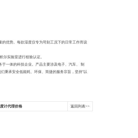
量的优势。每款湿度仪专为苛刻工况下的日常工作而设
密析尔实验室进行校验认证。
务于一体的科技企业。产品主要涉及电子、汽车、 制
我们秉承安全低能耗、环保、简捷的服务宗旨，坚持“以
点湿度计代理价格
返回列表>>