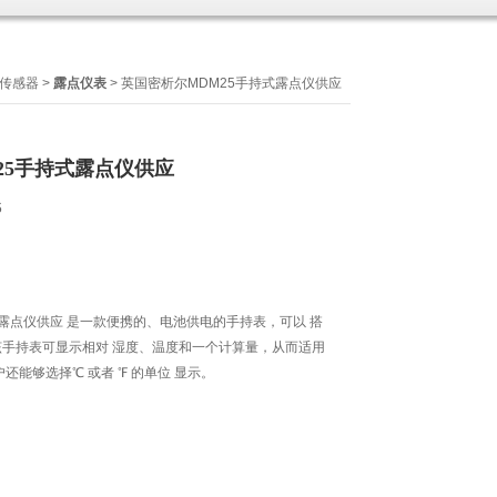
尔传感器
>
露点仪表
> 英国密析尔MDM25手持式露点仪供应
25手持式露点仪供应
6
式露点仪供应 是一款便携的、电池供电的手持表，可以 搭
手持表可显示相对 湿度、温度和一个计算量，从而适用
还能够选择℃ 或者 ℉ 的单位 显示。