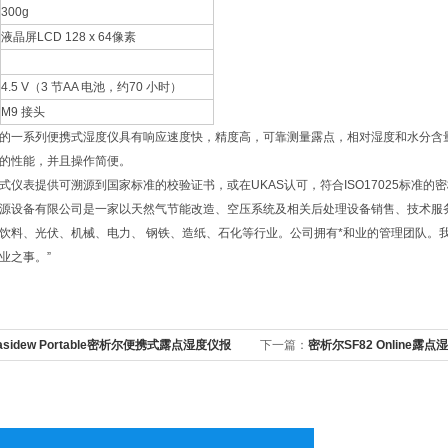
300g
液晶屏LCD 128 x 64像素
4.5 V（3 节AA 电池，约70 小时）
M9 接头
的一系列便携式湿度仪具有响应速度快，精度高，可靠测量露点，相对湿度和水分含
的性能，并且操作简便。
式仪表提供可溯源到国家标准的校验证书，或在UKAS认可，符合ISO17025标准的
源设备有限公司是一家以天然气节能改造、空压系统及相关后处理设备销售、技术服
饮料、光伏、机械、电力、 钢铁、造纸、石化等行业。公司拥有*和业的管理团队。
业之事。”
asidew Portable密析尔便携式露点湿度仪报
下一篇：
密析尔SF82 Online露