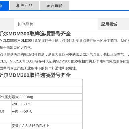
绍
相关产品
留言询价
其他品牌
应用领域
析尔MDM300取样选项型号齐全
MDM300或MDM300 I.S.发挥最佳性能，必须针对测量点进行适当的样本调节。
量干燥出口的天然气。
点仪提供快速的现场取样检测，测量大量应用中的露点或水气含量，包括压缩空气、
 IECEx, FM, CSA 和GOST等多种认证的MDM300 能够在相同的工作时间内
面共同保证严酷工业条件下的操作舒适性和实用性。
析尔MDM300取样选项型号齐全
样气压力
最大 300Barg
-20 ~ +50 ºC
温度
--40 ~ +50 ºC
安装在AISI 316的面板上