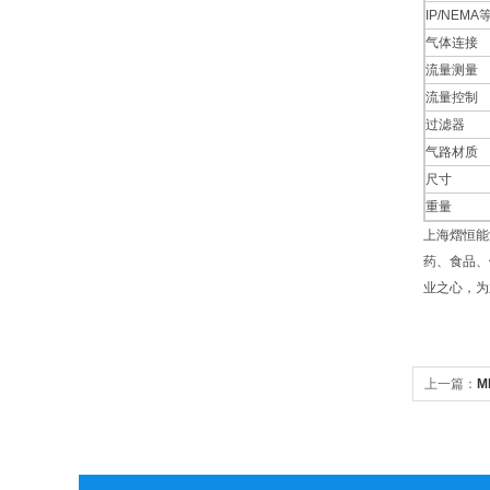
IP/NEMA
气体连接
流量测量
流量控制
过滤器
气路材质
尺寸
重量
上海熠恒能
药、食品、
业之心，为
上一篇：
M