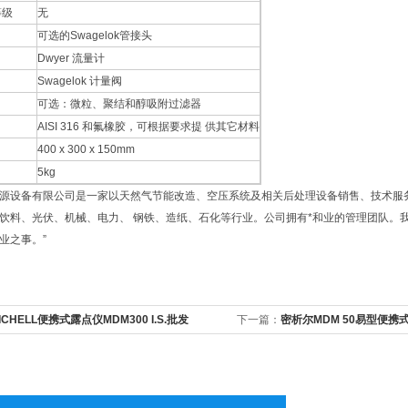
等级
无
可选的Swagelok管接头
Dwyer 流量计
Swagelok 计量阀
可选：微粒、聚结和醇吸附过滤器
AISI 316 和氟橡胶，可根据要求提 供其它材料
400 x 300 x 150mm
5kg
源设备有限公司是一家以天然气节能改造、空压系统及相关后处理设备销售、技术服
饮料、光伏、机械、电力、 钢铁、造纸、石化等行业。公司拥有*和业的管理团队。
业之事。”
ICHELL便携式露点仪MDM300 I.S.批发
下一篇：
密析尔MDM 50易型便