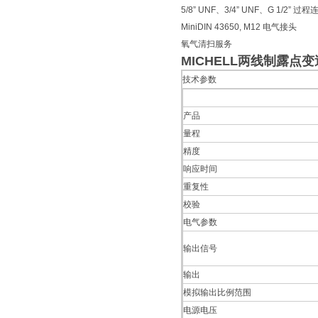
5/8” UNF、3/4” UNF、G 1/2” 过程
MiniDIN 43650, M12 电气接头
氧气清扫服务
MICHELL两线制露点变
技术参数
产品
量程
精度
响应时间
重复性
校验
电气参数
输出信号
输出
模拟输出比例范围
电源电压