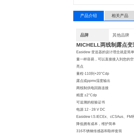
产品介绍
相关产品
品牌
其他品牌
MICHELL两线制露点变
Easidew 变送器的设计理念就
量一样容易，可以直接接入到您的空
亮点
量程-110到+20°Cdp
露点或ppmv湿度输出
两线制供电回路连接
精度 ±2°Cdp
可追溯的校验证书
电源 12 - 28 V DC
Easidew I.S.IECEx、cCSAus、F
降低拥有成本，维护简单
316不锈钢传感器和取样套筒