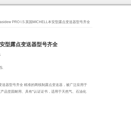
Easidew PRO I.S.英国MICHELL本安型露点变送器型号齐全
L本安型露点变送器型号齐全
6
S.
露点变送器型号齐全 精准的两线制露点变送器，被广泛应用于
产品坚固耐用、具有*认证证书，适用于天然气、石油化