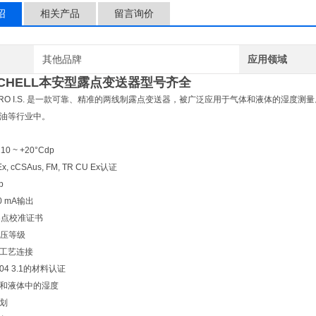
绍
相关产品
留言询价
其他品牌
应用领域
ICHELL本安型露点变送器型号齐全
ew PRO I.S. 是一款可靠、精准的两线制露点变送器，被广泛应用于气体和液体的湿
油等行业中。
0 ~ +20°Cdp
Ex, cCSAus, FM, TR CU Ex认证
p
0 mA输出
3点校准证书
g耐压等级
工艺连接
0204 3.1的材料认证
和液体中的湿度
划