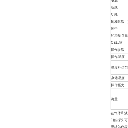
电源
负载
功耗
饱和常数（
体中
的湿度含量
CE认证
操作参数
操作温度
温度补偿范
存储温度
操作压力
流量
在气体和液
们的探头可
密析尔仪表