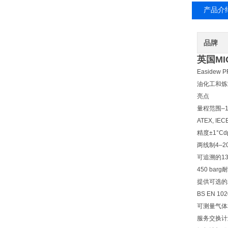
产品介
品牌
英国M
Easid
油化工和炼
亮点
量程范围–11
ATEX, IEC
精度±1°Cd
两线制4–2
可追溯的1
450 bar
提供可选的
BS EN 1
可测量气体
服务交换计