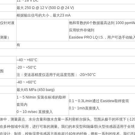
12 ~ 28 V DC
最大 250 Ω @ 12 V (500 Ω @ 24 V)
根据输出信号的大小，最大23 mA
仅针对液
饱和常数的6个数据最高达到 1000 ppmW
应用软件存储到
测量）
Easidew PRO LQ I.S.，用户可选手
有
–40 ~ +60°C
-20 ~ +50°C
围
注：变送器精度仅适用于此温度范围： -20/+50°C
-40 ~ +60°C
最大45 MPa (450 barg)
1 ~ 5 Nl/min 安装在标准的取样
0.1 ~ 0.3L/min通过 Easidew取样套筒
套筒内
0.1~ 1m/s直接接入
0 ~ 10 m/sec 直接接入
体中，测量露点、水分含量和微水含量一系列密析尔探头。范围从极干的环境下 (-120°
在多种领域中应用，进行可靠的测量。我们的本安型和隔爆/防火型传感器适用于全球
在设计、制造，校验湿度传感器方面有超过40年的经验，拥有一系列的技术。我们