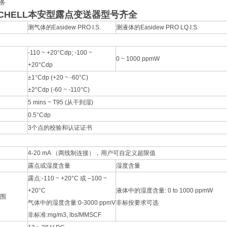
务
ICHELL本安型露点变送器型号齐全
测气体的Easidew PRO I.S.
测液体的Easidew PRO LQ I.S.
-110 ~ +20°Cdp; -100 ~
0 ~ 1000 ppmW
+20°Cdp
±1°Cdp (+20 ~ -60°C)
±2°Cdp (-60 ~ -110°C)
5 mins ~ T95 (从干到湿)
0.5°Cdp
3个点的校验和认证证书
4-20 mA （两线制连接），用户可自定义超限值
露点或湿度含量
湿度含量
露点:-110 ~ +20°C 或 –100 ~
+20°C
液体中的湿度含量: 0 to 1000 ppmW
围
气体中的湿度含量:0-3000 ppmV
非标按要求可选
非标准:mg/m3, lbs/MMSCF