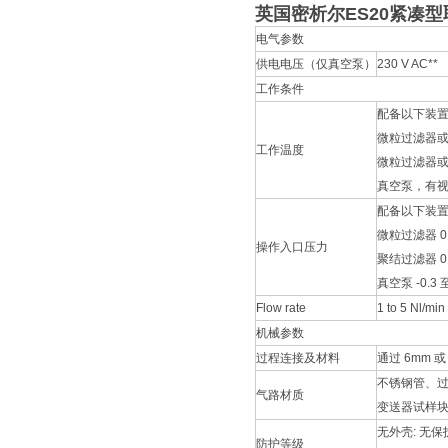
英国密析尔ES20紧凑
电气参数
供电电压（仅真空泵）
230 V AC**
工作条件
配备以下装置
微粒过滤器或聚
工作温度
微粒过滤器或聚
真空泵，有视器
配备以下装置
微粒过滤器 0 -
操作入口压力
聚结过滤器 0 -
真空泵 -0.3 至
Flow rate
1 to 5 Nl/min
机械参数
过程连接及材料
通过 6mm 
不锈钢管、过
气路材质
变送器试样块（
无外壳: 无
防护等级