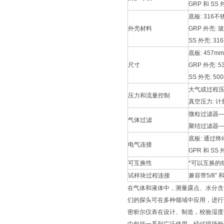
GRP 和 SS 外
底板: 316不
外壳材料
GRP 外壳:
SS 外壳: 
底板: 457mm x
尺寸
GRP 外壳: 530
SS 外壳: 500m
大气或过程压
压力和流量控制
真空压力: 
微粒过滤器—
气体过滤
聚结过滤器—
底板: 通过
电气连接
GPR 和 SS
可互换性
*可以互换的
试样块过程连接
兼容带5/8”
在气体和液体中，测量露点、水分含量和
们的探头可在多种领域中应用，进行
密析尔仪表在设计、制造，校验湿度