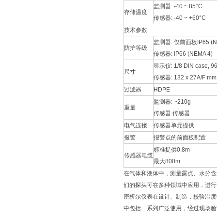
监测器: -40 ~ 85°C
存储温度
传感器: -40 ~ +60°C
技术参数
监测器: 仅前面板IP65 (NE
防护等级
传感器: IP66 (NEMA 4)
显示仪: 1/8 DIN case, 9
尺寸
传感器: 132 x 27A/F
过滤器
HDPE
监测器: ~210g
重量
传感器:传感器
电气连接
传感器单元提供
报警
报警点的前面板配置
标准提供0.8m
传感器电缆
最大800m
在气体和液体中，测量露点、水分含量和
们的探头可在多种领域中应用，进行
密析尔仪表在设计、制造，校验湿度
中包括一系列广泛使用，经过现场验