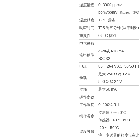
湿度量程
0–3000 ppmv
ppmvppmV 输出或
湿度精度
±2°C 露点
响应时间
T95 为五分钟 (从干到湿)
重复性
0.5°C 露点
电气参数
4-20或0-20 mA
输出信号
RS232
电压
85 ~ 264 V AC, 50/60 H
最大 250 Ω @ 12 V
负载
500 Ω @ 24 V
功耗
最大60 mA
操作参数
工作湿度
0–100% RH
监测器: 0 ~ 50°C
操作温度
传感器: -40 ~ +60°C
-20 ~ +50°C
温度补偿
注：变送器的精度仅在此温