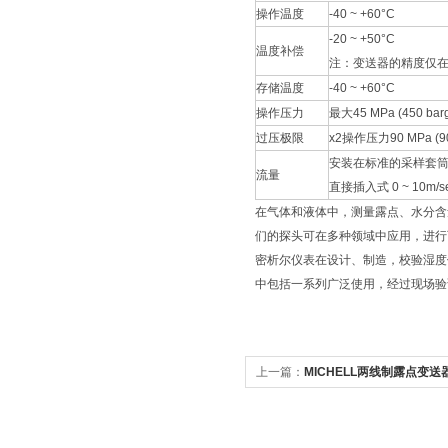
操作温度
-40 ~ +60°C
-20 ~ +50°C
温度补偿
注：变送器的精度仅在此
存储温度
-40 ~ +60°C
操作压力
最大45 MPa (450 bar
过压极限
x2操作压力90 MPa (90
安装在标准的采样套筒里， 1
流量
直接插入式 0 ~ 10m/s
在气体和液体中，测量露点、水分含量和
们的探头可在多种领域中应用，进行
密析尔仪表在设计、制造，校验湿度
中包括一系列广泛使用，经过现场验
上一篇：
MICHELL两线制露点变送器