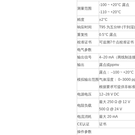
-100 ~ +20°C 露点
测量范围
-110 ~ +20°C
精度
±2°C
响应时间
T95 为五分钟 (干到湿)
重复性
0.5°C 露点
校准证书
可追溯7个点校准证书
电气参数
输出信号
4–20 mA（两线制
输出
露点或ppmv
露点： –100 ~ +20°C
模拟输出范围
气体湿度： 0–3000 p
根据要求可提供非标
电源电压
12–28 V DC
最大 250 Ω @ 12 V
电阻负载
500 Ω @ 24 V
电流消耗
最大 20 mA
CE认证
证书
操作参数