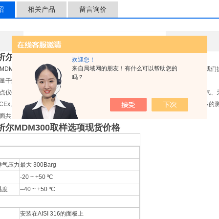
绍
相关产品
留言询价
其他品牌
应用领域
析尔MDM300取样选项现货价格
欢迎您！
来自局域网的朋友！有什么可以帮助您的
MDM300或MDM300 I.S.发挥最佳性能，必须针对测量点进行适当的样本调节。
吗？
量干燥出口的天然气。
点仪提供快速的现场取样检测，测量大量应用中的露点或水气含量，包括压缩空气、
 IECEx, FM, CSA 和GOST等多种认证的MDM300 能够在相同的工作时间内
面共同保证严酷工业条件下的操作舒适性和实用性。
析尔MDM300取样选项现货价格
样气压力
最大 300Barg
-20 ~ +50 ºC
温度
--40 ~ +50 ºC
安装在AISI 316的面板上