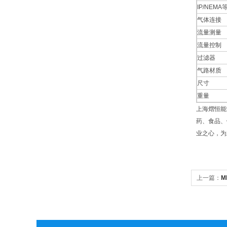
IP/NEMA
气体连接
流量测量
流量控制
过滤器
气路材质
尺寸
重量
上海熠恒能
药、食品、
业之心，为
上一篇：
M