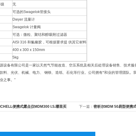
等级
无
可选的Swagelok管接头
Dwyer 流量计
Swagelok 计量阀
可选：微粒、聚结和醇吸附过滤器
AISI 316 和氟橡胶，可根据要求提 供其它材料
400 x 300 x 150mm
5kg
源设备有限公司是一家以天然气节能改造、空压系统及相关后处理设备销售、技术服
饮料、光伏、机械、电力、 钢铁、造纸、石化等行业。公司拥有*和业的管理团队。
业之事。”
ICHELL便携式露点仪MDM300 I.S.哪里买
下一篇：
密析尔MDM 50易型便