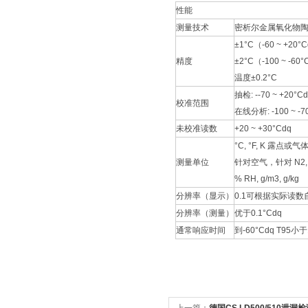
性能
测量技术
密析尔金属氧化物
±1°C（-60 ~ +20°
精度
±2°C（-100 ~ -60
温度±0.2°C
抽检: --70 ~ +20°C
校准范围
在线分析: -100 ~ -7
未校准读数
+20 ~ +30°Cdq
°C, °F, K 露点或气
测量单位
针对空气，针对 N2, H
% RH, g/m3, g/kg
分辨率（显示）
0.1可根据实际读数
分辨率（测量）
优于0.1°Cdq
通常响应时间
到-60°Cdq T95小